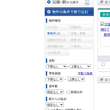
全
沿線・駅から探す
物件の条件で絞り込む
賃貸
物件種別
所
ビル (0)
店舗 (0)
事務所 (1)
店舗・事務
所 (0)
店舗付住宅 (0)
倉庫 (0)
宿泊施設 (0)
工場 (0)
その他 (0)
賃料
～
専有面積
坪数で検索
～
全
築年数
新築以外
駅からの徒歩