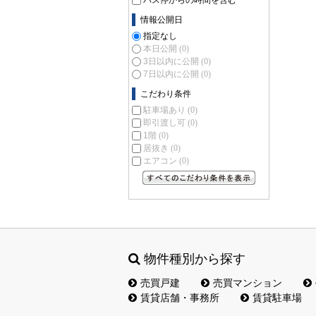
バス停からの時間を含む
情報公開日
指定なし
本日公開
(0)
3日以内に公開
(0)
7日以内に公開
(0)
こだわり条件
駐車場あり
(0)
即引渡し可
(0)
1階
(0)
居抜き
(0)
エアコン
(0)
すべてのこだわり条件を見る
物件種別から探す
売買戸建
売買マンション
賃貸店舗・事務所
賃貸駐車場