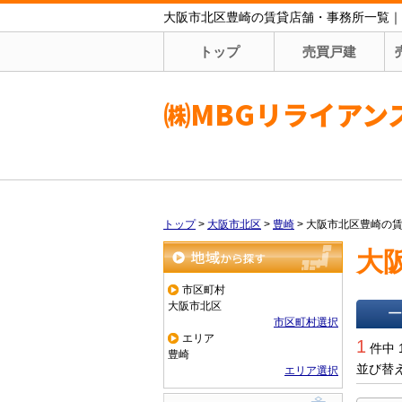
大阪市北区豊崎の賃貸店舗・事務所一覧｜
トップ
売買戸建
㈱MBGリライアン
トップ
>
大阪市北区
>
豊崎
>
大阪市北区豊崎の
大
地域から探す
市区町村
大阪市北区
市区町村選択
一覧で
エリア
1
件中 
豊崎
並び替
エリア選択