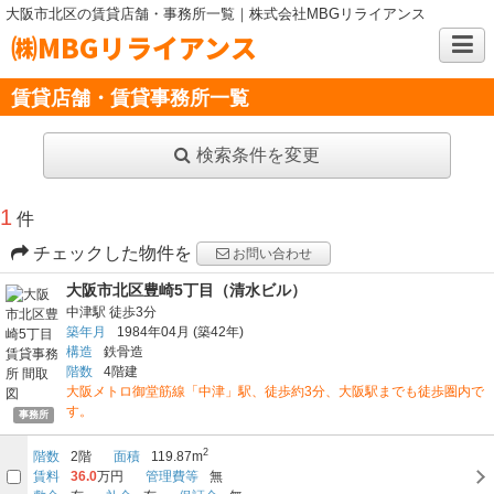
大阪市北区の賃貸店舗・事務所一覧｜株式会社MBGリライアンス
㈱MBGリライアンス
賃貸店舗・賃貸事務所一覧
検索条件を変更
1
件
チェックした物件を
お問い合わせ
大阪市北区豊崎5丁目（清水ビル）
中津駅
徒歩3分
築年月
1984年04月
(築42年)
構造
鉄骨造
階数
4階建
大阪メトロ御堂筋線「中津」駅、徒歩約3分、大阪駅までも徒歩圏内で
す。
事務所
2
階数
2階
面積
119.87m
賃料
36.0
万円
管理費等
無