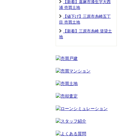
【新着】嘉麻市漆生字大西
浦 売買土地
【値下げ】三原市糸崎五丁
目 売買土地
【新着】三原市糸崎 賃貸土
地