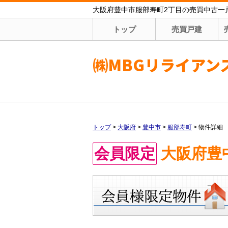
大阪府豊中市服部寿町2丁目の売買中古一戸建
トップ
売買戸建
㈱MBGリライアン
トップ
>
大阪府
>
豊中市
>
服部寿町
>
物件詳細
会員限定
大阪府豊中